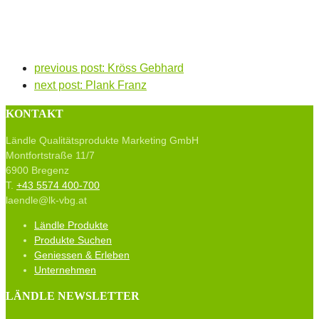
previous post:
Kröss Gebhard
next post:
Plank Franz
KONTAKT
Ländle Qualitätsprodukte Marketing GmbH
Montfortstraße 11/7
6900 Bregenz
T.
+43 5574 400-700
laendle@lk-vbg.at
Ländle Produkte
Produkte Suchen
Geniessen & Erleben
Unternehmen
LÄNDLE NEWSLETTER