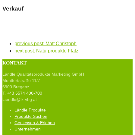
Verkauf
previous post:
Matt Christoph
next post:
Naturprodukte Flatz
KONTAKT
Ländle Qualitätsprodukte Marketing GmbH
Montfortstraße 11/7
6900 Bregenz
T.
+43 5574 400-700
laendle@lk-vbg.at
Ländle Produkte
Produkte Suchen
Geniessen & Erleben
Unternehmen