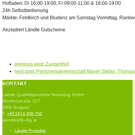
Hofladen: Di 16:00-19:00, Fr 09:00-11:00 & 16:00-19:00
24h Selbstbedienung
Märkte: Feldkirch und Bludenz am Samstag Vormittag, Rankwe
Akzeptiert Ländle Gutscheine
previous post:
Zangerlhof
next post:
Personengemeinschaft Mayer Stefan, Thomas,
KONTAKT
Ländle Qualitätsprodukte Marketing GmbH
Montfortstraße 11/7
6900 Bregenz
T.
+43 5574 400-700
laendle@lk-vbg.at
Ländle Produkte