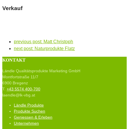
Verkauf
previous post:
Matt Christoph
next post:
Naturprodukte Flatz
KONTAKT
Ländle Qualitätsprodukte Marketing GmbH
Montfortstraße 11/7
6900 Bregenz
T.
+43 5574 400-700
laendle@lk-vbg.at
Ländle Produkte
Produkte Suchen
Geniessen & Erleben
Unternehmen