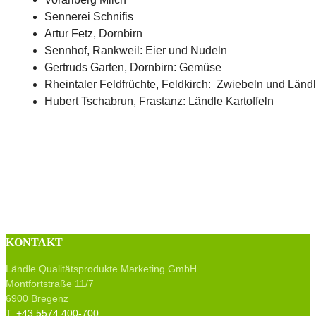
Sennerei Schnifis
Artur Fetz, Dornbirn
Sennhof, Rankweil: Eier und Nudeln
Gertruds Garten, Dornbirn: Gemüse
Rheintaler Feldfrüchte, Feldkirch: Zwiebeln und Ländl
Hubert Tschabrun, Frastanz: Ländle Kartoffeln
KONTAKT
Ländle Qualitätsprodukte Marketing GmbH
Montfortstraße 11/7
6900 Bregenz
T.
+43 5574 400-700