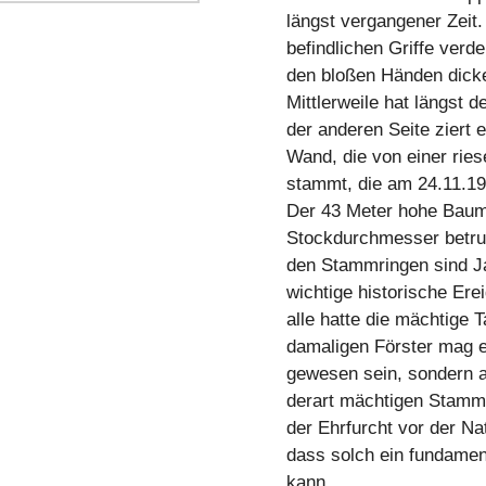
längst vergangener Zeit.
befindlichen Griffe verd
den bloßen Händen dic
Mittlerweile hat längst 
der anderen Seite ziert 
Wand, die von einer ri
stammt, die am 24.11.195
Der 43 Meter hohe Baum 
Stockdurchmesser betrug
den Stammringen sind Ja
wichtige historische Ere
alle hatte die mächtige T
damaligen Förster mag e
gewesen sein, sondern a
derart mächtigen Stamm
der Ehrfurcht vor der Na
dass solch ein fundame
kann.