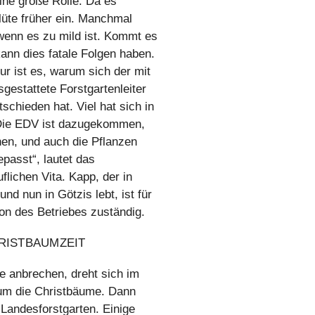
eine große Rolle. Da es
lüte früher ein. Manchmal
wenn es zu mild ist. Kommt es
ann dies fatale Folgen haben.
tur ist es, warum sich der mit
gestattete Forstgartenleiter
tschieden hat. Viel hat sich in
„Die EDV ist dazugekommen,
hen, und auch die Pflanzen
passt“, lautet das
lichen Vita. Kapp, der in
nd nun in Götzis lebt, ist für
on des Betriebes zuständig.
RISTBAUMZEIT
 anbrechen, dreht sich im
 um die Christbäume. Dann
 Landesforstgarten. Einige