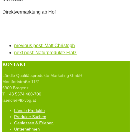
Direktvermarktung ab Hof
previous post:
Matt Christoph
next post:
Naturprodukte Flatz
KONTAKT
Ländle Qualitätsprodukte Marketing GmbH
Montfortstraße 11/7
6900 Bregenz
T.
+43 5574 400-700
laendle@lk-vbg.at
Ländle Produkte
Produkte Suchen
Geniessen & Erleben
Unternehmen