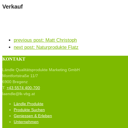
Verkauf
previous post:
Matt Christoph
next post:
Naturprodukte Flatz
KONTAKT
Ländle Qualitätsprodukte Marketing GmbH
Montfortstraße 11/7
6900 Bregenz
T.
+43 5574 400-700
laendle@lk-vbg.at
Ländle Produkte
Produkte Suchen
Geniessen & Erleben
Unternehmen