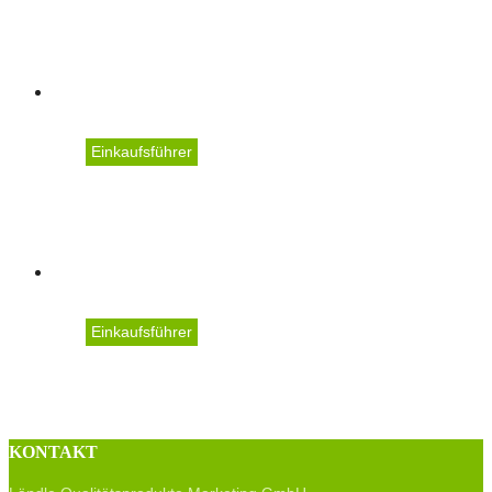
Karg's Erdbeerland
Einkaufsführer
Rheintalbeeren Sohm Fa
Einkaufsführer
Maximilians Heidelbeerw
KONTAKT