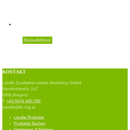
Spallenhof
Einkaufsführer
Üser Biohof Jürgen & Ma
KONTAKT
Ländle Qualitätsprodukte Marketing GmbH
Montfortstraße 11/7
6900 Bregenz
T.
+43 5574 400-700
laendle@lk-vbg.at
Ländle Produkte
Produkte Suchen
Geniessen & Erleben