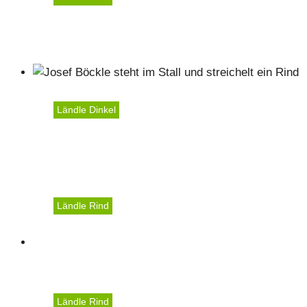
Schneider Manfred
Ländle Dinkel
Gässele Hof Böckle Josef
Ländle Rind
Kessler Christian
Ländle Rind