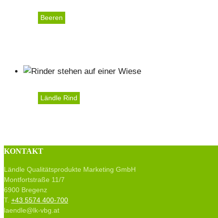
Beeren
Bio Dorner Hof
Ländle Rind
Hepp Matthias
KONTAKT
Ländle Qualitätsprodukte Marketing GmbH
Montfortstraße 11/7
6900 Bregenz
T.
+43 5574 400-700
laendle@lk-vbg.at