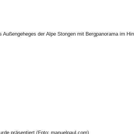
zen!
 Alpschwein