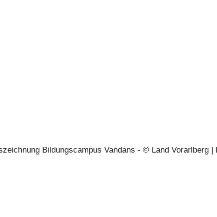
ben zufrieden
jammern - oder sie gestalten!
und Qualität als gemeinsamer E