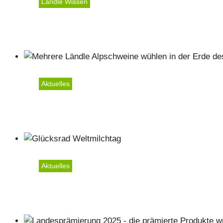
Ländle Wissen
Gold für die Mecker Wur
Aktuelles
Fleischpaket vom Ländle
Aktuelles
Weltmilchtag 2025