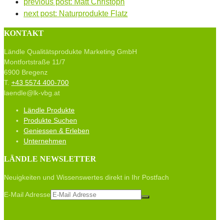
previous post:
Matt Christoph
next post:
Naturprodukte Flatz
KONTAKT
Ländle Qualitätsprodukte Marketing GmbH
Montfortstraße 11/7
6900 Bregenz
T.
+43 5574 400-700
laendle@lk-vbg.at
Ländle Produkte
Produkte Suchen
Geniessen & Erleben
Unternehmen
LÄNDLE NEWSLETTER
Neuigkeiten und Wissenswertes direkt in Ihr Postfach
E-Mail Adresse