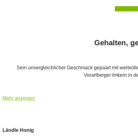
PRODUKT
Gehalten, g
Sein unvergleichlicher Geschmack gepaart mit wertvolle
Vorarlberger Imkern in d
Mehr anzeigen
Ländle Honig