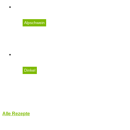
Alpschwein
Kotelett vom Ländle Sch
Dinkel
Buttermilchwaffeln mit 
Alle Rezepte