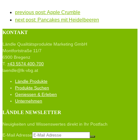
previous post:
Apple Crumble
next post:
Pancakes mit Heidelbeeren
KONTAKT
Ländle Qualitätsprodukte Marketing GmbH
Montfortstraße 11/7
6900 Bregenz
T.
+43 5574 400-700
laendle@lk-vbg.at
Ländle Produkte
Produkte Suchen
Geniessen & Erleben
Unternehmen
LÄNDLE NEWSLETTER
Neuigkeiten und Wissenswertes direkt in Ihr Postfach
E-Mail Adresse