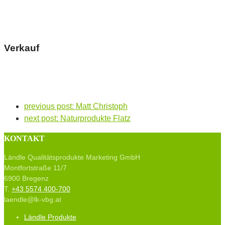
Verkauf
previous post:
Matt Christoph
next post:
Naturprodukte Flatz
KONTAKT
Ländle Qualitätsprodukte Marketing GmbH
Montfortstraße 11/7
6900 Bregenz
T.
+43 5574 400-700
laendle@lk-vbg.at
Ländle Produkte