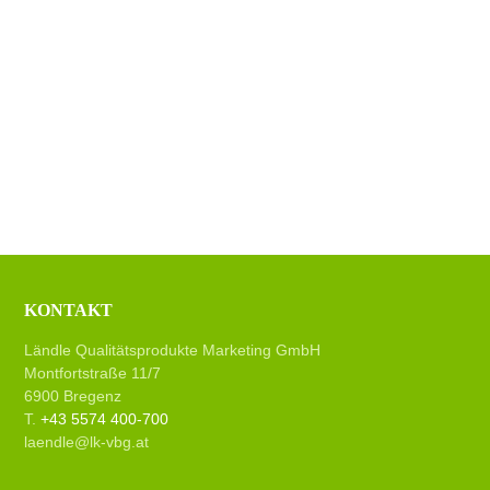
KONTAKT
Ländle Qualitätsprodukte Marketing GmbH
Montfortstraße 11/7
6900 Bregenz
T.
+43 5574 400-700
laendle@lk-vbg.at