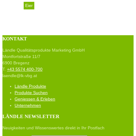
Eier
Quadrätschahof Familie 
KONTAKT
Ländle Qualitätsprodukte Marketing GmbH
Montfortstraße 11/7
6900 Bregenz
T.
+43 5574 400-700
laendle@lk-vbg.at
Ländle Produkte
Produkte Suchen
Geniessen & Erleben
Unternehmen
LÄNDLE NEWSLETTER
Neuigkeiten und Wissenswertes direkt in Ihr Postfach