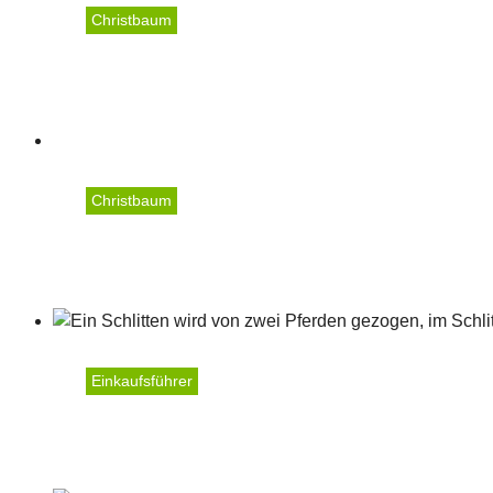
Christbaum
Familie Rauch
Christbaum
Flatz Helmut
Einkaufsführer
Heidegger Alois