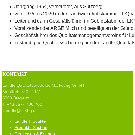
Jahrgang 1954, verheiratet, aus Sulzberg
von 1975 bis 2020 in der Landwirtschaftskammer (LK) Vora
Leiter und dann Geschäftsführer im Gebietslabor der LK 
Vorsitzender der ARGE Milch und beteiligt an der Grü
Geschäftsführer des Qualitätsmanagementvereins für Le
zuständig für Qualitätssicherung bei der Ländle Qualit
KONTAKT
Ländle Qualitätsprodukte Marketing GmbH
Montfortstraße 11/7
6900 Bregenz
T.
+43 5574 400-700
laendle@lk-vbg.at
Ländle Produkte
Produkte Suchen
Geniessen & Erleben