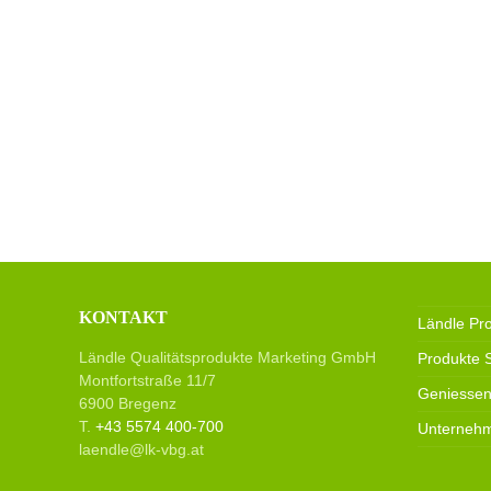
KONTAKT
Ländle Pr
Ländle Qualitätsprodukte Marketing GmbH
Produkte 
Montfortstraße 11/7
Geniessen
6900 Bregenz
T.
+43 5574 400-700
Unterneh
laendle@lk-vbg.at