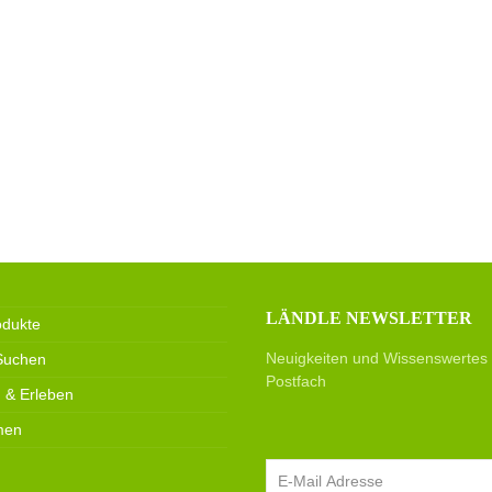
LÄNDLE NEWSLETTER
odukte
Neuigkeiten und Wissenswertes di
Suchen
Postfach
 & Erleben
men
E-