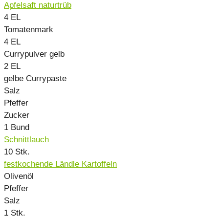
Apfelsaft naturtrüb
4
EL
Tomatenmark
4
EL
Currypulver gelb
2
EL
gelbe Currypaste
Salz
Pfeffer
Zucker
1
Bund
Schnittlauch
10
Stk.
festkochende Ländle Kartoffeln
Olivenöl
Pfeffer
Salz
1
Stk.