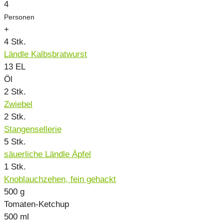
4
Personen
+
4
Stk.
Ländle Kalbsbratwurst
13
EL
Öl
2
Stk.
Zwiebel
2
Stk.
Stangensellerie
5
Stk.
säuerliche Ländle Äpfel
1
Stk.
Knoblauchzehen, fein gehackt
500
g
Tomaten-Ketchup
500
ml