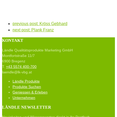
previous post:
Kröss Gebhard
next post:
Plank Franz
KONTAKT
Ländle Qualitätsprodukte Marketing GmbH
Montfortstraße 11/7
6900 Bregenz
T.
+43 5574 400-700
laendle@lk-vbg.at
Ländle Produkte
Produkte Suchen
Geniessen & Erleben
Unternehmen
LÄNDLE NEWSLETTER