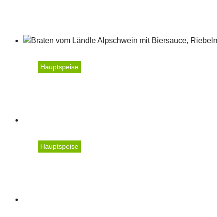
Karotten Bourguignon mi
Hauptspeise
Alpschwein-Braten mit B
Hauptspeise
Kotelett vom Ländle Sch