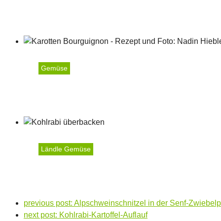
Schupfnudeln mit Sauerk
Gemüse
Karotten Bourguignon mi
Ländle Gemüse
Kohlrabi überbacken, me
previous post:
Alpschweinschnitzel in der Senf-Zwiebel
next post:
Kohlrabi-Kartoffel-Auflauf