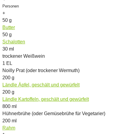
Personen
+
50
g
Butter
50
g
Schalotten
30
ml
trockener Weißwein
1
EL
Noilly Prat (oder trockener Wermuth)
200
g
Ländle Äpfel, geschält und gewürfelt
200
g
Ländle Kartoffeln, geschält und gewürfelt
800
ml
Hühnerbrühe (oder Gemüsebrühe für Vegetarier)
200
ml
Rahm