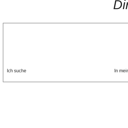
Di
Ich suche
In mei