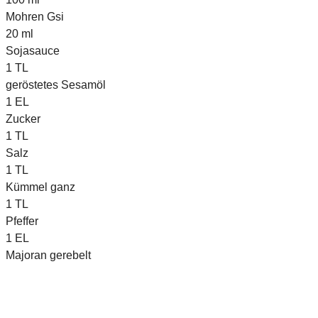
Mohren Gsi
20
ml
Sojasauce
1
TL
geröstetes Sesamöl
1
EL
Zucker
1
TL
Salz
1
TL
Kümmel ganz
1
TL
Pfeffer
1
EL
Majoran gerebelt