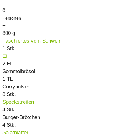
-
8
Personen
+
800
g
Faschiertes vom Schwein
1
Stk.
Ei
2
EL
Semmelbrösel
1
TL
Currypulver
8
Stk.
Speckstreifen
4
Stk.
Burger-Brötchen
4
Stk.
Salatblätter