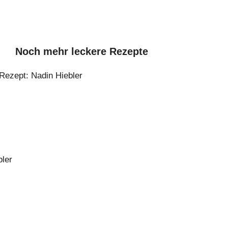
Noch mehr leckere Rezepte
müse und Schnittlauchdip
rautsalat