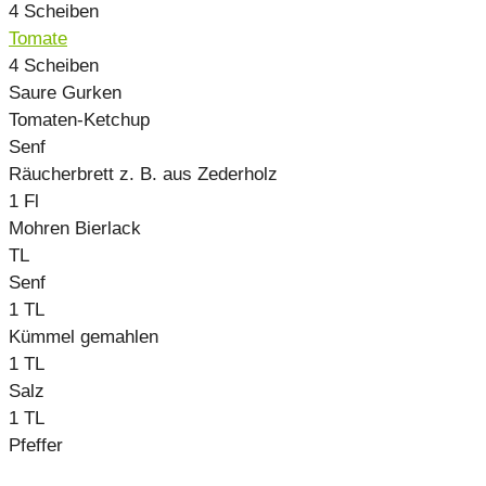
4
Scheiben
Tomate
4
Scheiben
Saure Gurken
Tomaten-Ketchup
Senf
Räucherbrett z. B. aus Zederholz
1
Fl
Mohren Bierlack
TL
Senf
1
TL
Kümmel gemahlen
1
TL
Salz
1
TL
Pfeffer