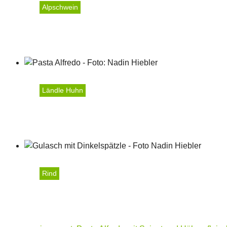
Alpschwein
Tonkatsu Sandwich mit K
Ländle Huhn
Pasta Alfredo mit Spinat
Rind
Gulasch ungarischer Art 