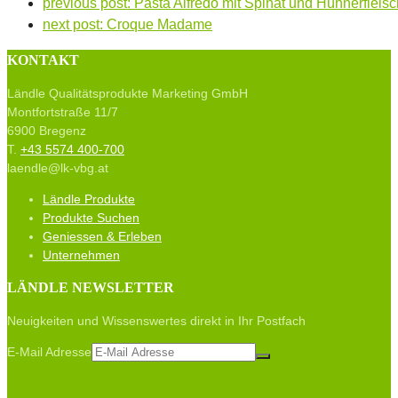
previous post:
Pasta Alfredo mit Spinat und Hühnerfleisc
next post:
Croque Madame
KONTAKT
Ländle Qualitätsprodukte Marketing GmbH
Montfortstraße 11/7
6900 Bregenz
T.
+43 5574 400-700
laendle@lk-vbg.at
Ländle Produkte
Produkte Suchen
Geniessen & Erleben
Unternehmen
LÄNDLE NEWSLETTER
Neuigkeiten und Wissenswertes direkt in Ihr Postfach
E-Mail Adresse