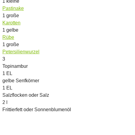
1
kleine
Pastinake
1
große
Karotten
1
gelbe
Rübe
1
große
Petersilienwurzel
3
Topinambur
1
EL
gelbe Senfkörner
1
EL
Salzflocken oder Salz
2
l
Frittierfett oder Sonnenblumenöl