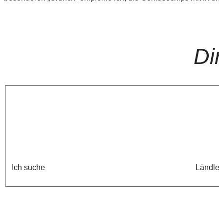
Di
Ich suche
Ländle