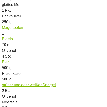
glattes Mehl
1
Pkg.
Backpulver
250
g
Magertopfen
1
Eigelb
70
ml
Olivenöl
4
Stk.
Eier
500
g
Frischkäse
500
g
grüner und/oder weißer Spargel
2
EL
Olivenöl
Meersalz