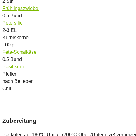
2
Stk.
Frühlingszwiebel
0.5
Bund
Petersilie
2-3
EL
Kürbiskerne
100
g
Feta-Schafkäse
0.5
Bund
Basilikum
Pfeffer
nach Belieben
Chili
Zubereitung
Backofen auf 180°C Umluft (200°C Ober-/Unterhitze) vorheizen