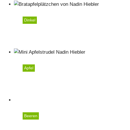
Dinkel
Bratapfelplätzchen
Apfel
Mini-Apfelstrudel
Beeren
Erdbeerknödel mit Topfe