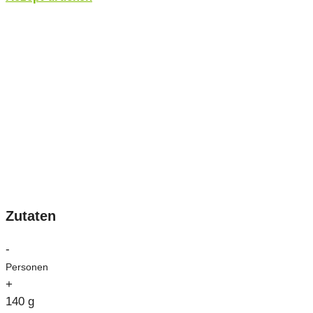
Zutaten
-
Personen
+
140
g