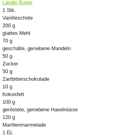
Ländle Butter
1
Stk.
Vanilleschote
200
g
glattes Mehl
70
g
geschälte, geriebene Mandeln
50
g
Zucker
50
g
Zartbitterschokolade
10
g
Kokosfett
100
g
geröstete, geriebene Haselnüsse
120
g
Marillenmarmelade
1
EL