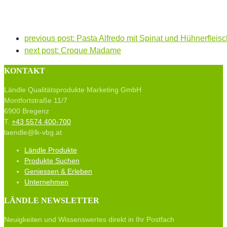
Gulasch ungarischer Art 
previous post:
Pasta Alfredo mit Spinat und Hühnerfleisc
next post:
Croque Madame
KONTAKT
Ländle Qualitätsprodukte Marketing GmbH
Montfortstraße 11/7
6900 Bregenz
T.
+43 5574 400-700
laendle@lk-vbg.at
Ländle Produkte
Produkte Suchen
Geniessen & Erleben
Unternehmen
LÄNDLE NEWSLETTER
Neuigkeiten und Wissenswertes direkt in Ihr Postfach