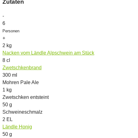
Zutaten
-
6
Personen
+
2
kg
Nacken vom Ländle Alpschwein am Stück
8
cl
Zwetschkenbrand
300
ml
Mohren Pale Ale
1
kg
Zwetschken entsteint
50
g
Schweineschmalz
2
EL
Ländle Honig
50
g