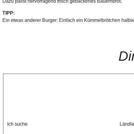
Dazu passt hervorragend frisch gebackenes Bauernbrot.
TIPP:
Ein etwas anderer Burger: Einfach ein Kümmelbrötchen halbie
Di
Ich suche
Ländle