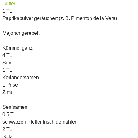
Butter
1
TL
Paprikapulver geräuchert (z. B. Pimenton de la Vera)
1
TL
Majoran gerebelt
1
TL
Kümmel ganz
4
TL
Senf
1
TL
Koriandersamen
1
Prise
Zimt
1
TL
Senfsamen
0.5
TL
schwarzen Pfeffer frisch gemahlen
2
TL
Salz