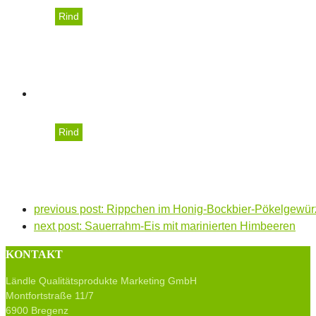
Rind
Tatar vom Rind mit Ker
Rind
T-Bone-Steak
previous post:
Rippchen im Honig-Bockbier-Pökelgewür
next post:
Sauerrahm-Eis mit marinierten Himbeeren
KONTAKT
Ländle Qualitätsprodukte Marketing GmbH
Montfortstraße 11/7
6900 Bregenz