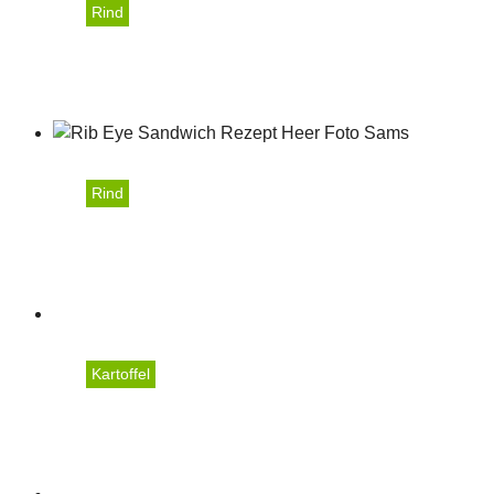
Rind
Gulasch ungarischer Art 
Rind
Ländle Rind Rib Eye Sa
Kartoffel
Ländle Ofenkartoffeln mi