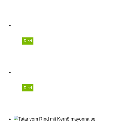
Rinderragout-Spaghetti m
Rind
Rinderbraten mit Wirsi
Rind
Klassische Rindsroulade