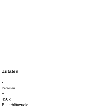
Zutaten
-
Personen
+
450
g
Butterblätterteig