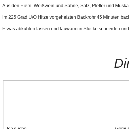
Aus den Eiern, Weißwein und Sahne, Salz, Pfeffer und Muskat
Im 225 Grad U/O Hitze vorgeheizten Backrohr 45 Minuten back
Etwas abkühlen lassen und lauwarm in Stücke schneiden und 
Di
Ich suche
Gemü