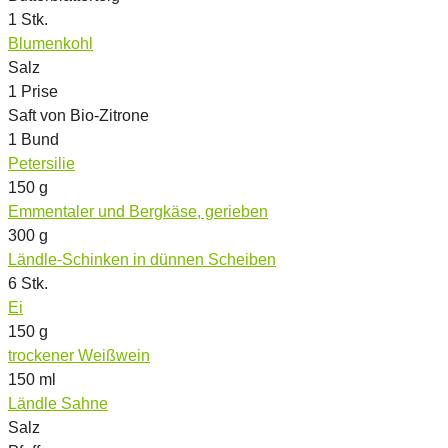
1
Stk.
Blumenkohl
Salz
1
Prise
Saft von Bio-Zitrone
1
Bund
Petersilie
150
g
Emmentaler und Bergkäse, gerieben
300
g
Ländle-Schinken in dünnen Scheiben
6
Stk.
Ei
150
g
trockener Weißwein
150
ml
Ländle Sahne
Salz