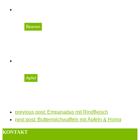
Beeren
Erdbeerknödel mit Topfe
Apfel
Apple Crumble
previous post:
Empanadas mit Rindfleisch
next post:
Buttermilchwaffeln mit Äpfeln & Honig
KONTAKT