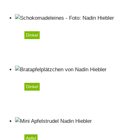
Dinkel
Schokomadeleines
Dinkel
Bratapfelplätzchen
Apfel