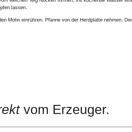
vom weichen Teig Nocken formen, ins kochende Wasser einle
pfen lassen.
d den Mohn einrühren. Pfanne von der Herdplatte nehmen. D
rekt
vom Erzeuger.