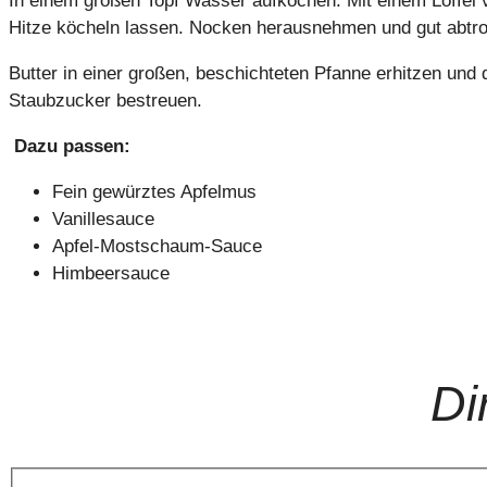
In einem großen Topf Wasser aufkochen. Mit einem Löffel 
Hitze köcheln lassen. Nocken herausnehmen und gut abtro
Butter in einer großen, beschichteten Pfanne erhitzen un
Staubzucker bestreuen.
Dazu passen:
Fein gewürztes Apfelmus
Vanillesauce
Apfel-Mostschaum-Sauce
Himbeersauce
Di