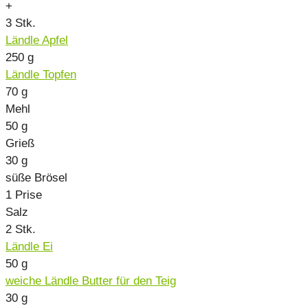
+
3
Stk.
Ländle Apfel
250
g
Ländle Topfen
70
g
Mehl
50
g
Grieß
30
g
süße Brösel
1
Prise
Salz
2
Stk.
Ländle Ei
50
g
weiche Ländle Butter für den Teig
30
g